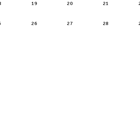
-17
martes 2026-08-18
miércoles 2026-08-19
jueves 2026-08-20
viernes 2026
8
19
20
21
-24
martes 2026-08-25
miércoles 2026-08-26
jueves 2026-08-27
viernes 2026
5
26
27
28
-31