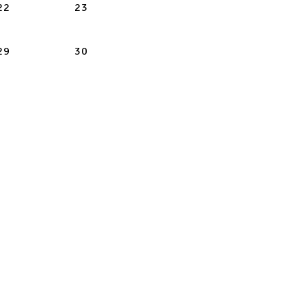
-08-21
sábado 2026-08-22
domingo 2026-08-23
22
23
-08-28
sábado 2026-08-29
domingo 2026-08-30
29
30