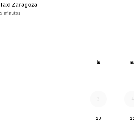
Taxi Zaragoza
5 minutos
lu
m
3
lunes 2026-08
10
1