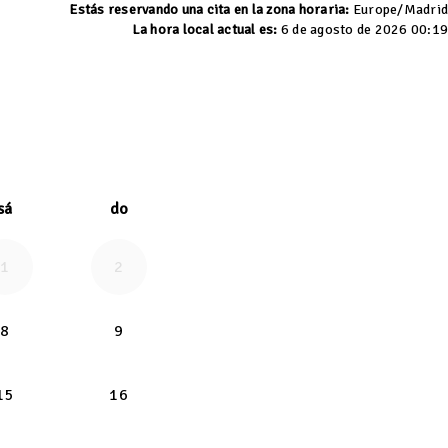
Estás reservando una cita en la zona horaria:
Europe/Madrid
La hora local actual es:
6 de agosto de 2026 00:19
026
adelante septiembre 20
sá
do
1
2
08-07
sábado 2026-08-08
domingo 2026-08-09
8
9
-08-14
sábado 2026-08-15
domingo 2026-08-16
15
16