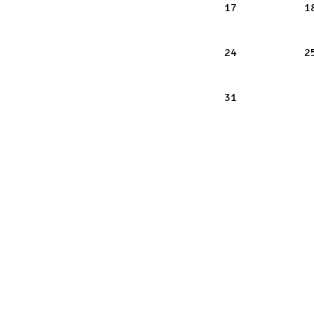
lunes 2026-08
17
1
lunes 2026-08
24
2
lunes 2026-08
31