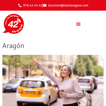
976 42 42 42
locutorio@taxizaragoza.com
Aragón