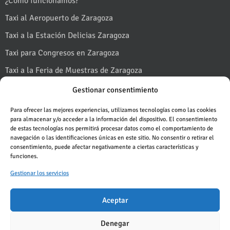
¿Cómo funcionamos?
Taxi al Aeropuerto de Zaragoza
Taxi a la Estación Delicias Zaragoza
Taxi para Congresos en Zaragoza
Taxi a la Feria de Muestras de Zaragoza
Taxi a Puerto Venecia
Gestionar consentimiento
Taxi en Fiestas del Pilar en Zaragoza
Para ofrecer las mejores experiencias, utilizamos tecnologías como las cookies
para almacenar y/o acceder a la información del dispositivo. El consentimiento
Taxi al Monasterio de Piedra
de estas tecnologías nos permitirá procesar datos como el comportamiento de
navegación o las identificaciones únicas en este sitio. No consentir o retirar el
Taxi al Pirineo desde Zaragoza
consentimiento, puede afectar negativamente a ciertas características y
Blog
funciones.
Gestionar los servicios
Aceptar
Pedir un taxi
Denegar