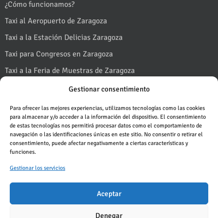
¿Cómo funcionamos?
Taxi al Aeropuerto de Zaragoza
Taxi a la Estación Delicias Zaragoza
Taxi para Congresos en Zaragoza
Taxi a la Feria de Muestras de Zaragoza
Taxi a Puerto Venecia
Gestionar consentimiento
Taxi en Fiestas del Pilar en Zaragoza
Para ofrecer las mejores experiencias, utilizamos tecnologías como las cookies
para almacenar y/o acceder a la información del dispositivo. El consentimiento
Taxi al Monasterio de Piedra
de estas tecnologías nos permitirá procesar datos como el comportamiento de
navegación o las identificaciones únicas en este sitio. No consentir o retirar el
Taxi al Pirineo desde Zaragoza
Pedir un taxi
consentimiento, puede afectar negativamente a ciertas características y
funciones.
Blog
Gestionar los servicios
Aceptar
Denegar