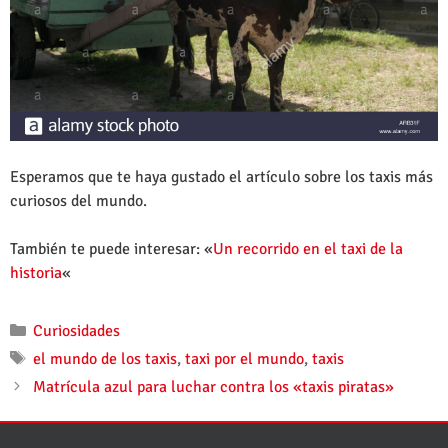
Esperamos que te haya gustado el artículo sobre los taxis más
curiosos del mundo.
También te puede interesar: «
Un recorrido en el taxi de la
historia
«
Curiosidades
el mundo de los taxis
,
taxi por el mundo
,
taxis
Matrícula azul para luchar contra los «taxis piratas»