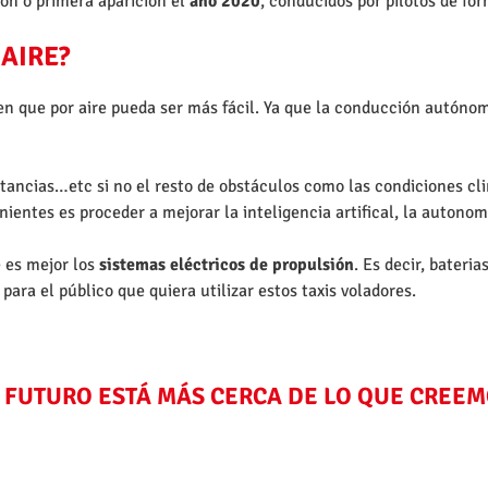
n o primera aparición el
año 2020
, conducidos por pilotos de f
AIRE?
een que por aire pueda ser más fácil. Ya que la conducción autóno
stancias…etc si no el resto de obstáculos como las condiciones clim
nientes es proceder a mejorar la inteligencia artifical, la autono
 es mejor los
sistemas eléctricos de propulsión
. Es decir, bateri
para el público que quiera utilizar estos taxis voladores.
 FUTURO ESTÁ MÁS CERCA DE LO QUE CREE