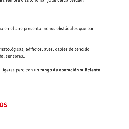
orma remota o autónoma. ¿Qué cerca verdad?
ma en el aire presenta menos obstáculos que por
atológicas, edificios, aves, cables de tendido
mía, sensores…
as ligeras pero con un
rango de operación suficiente
MOS