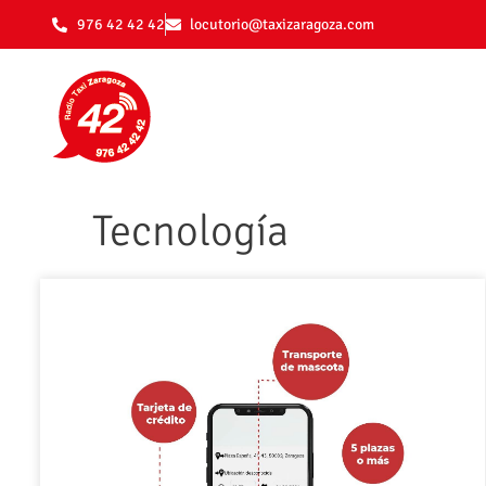
976 42 42 42
locutorio@taxizaragoza.com
Tecnología