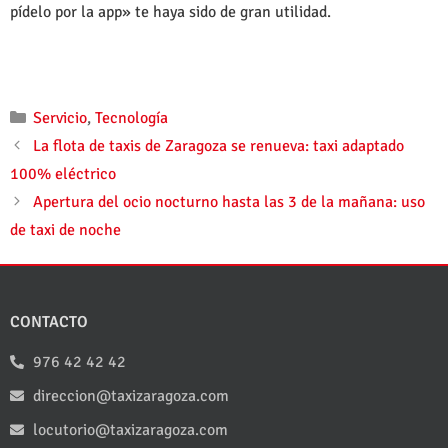
pídelo por la app» te haya sido de gran utilidad.
Servicio
,
Tecnología
La flota de taxis de Zaragoza se renueva: taxi adaptado
100% eléctrico
Apertura del ocio nocturno hasta las 3 de la mañana: uso
de taxi de noche
CONTACTO
976 42 42 42
direccion@taxizaragoza.com
locutorio@taxizaragoza.com