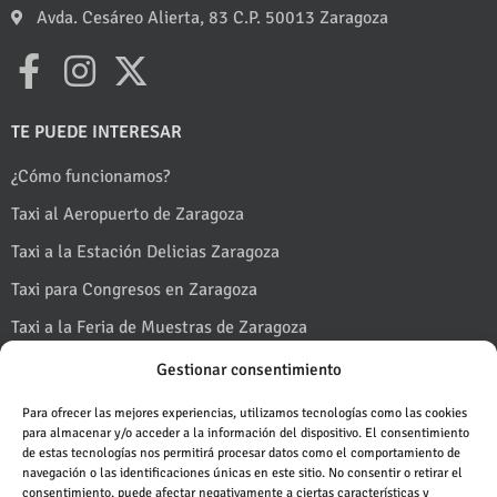
Avda. Cesáreo Alierta, 83 C.P. 50013 Zaragoza
TE PUEDE INTERESAR
¿Cómo funcionamos?
Taxi al Aeropuerto de Zaragoza
Taxi a la Estación Delicias Zaragoza
Taxi para Congresos en Zaragoza
Taxi a la Feria de Muestras de Zaragoza
Taxi a Puerto Venecia
Gestionar consentimiento
Pedir un taxi
Taxi en Fiestas del Pilar en Zaragoza
Para ofrecer las mejores experiencias, utilizamos tecnologías como las cookies
para almacenar y/o acceder a la información del dispositivo. El consentimiento
Taxi al Monasterio de Piedra
de estas tecnologías nos permitirá procesar datos como el comportamiento de
navegación o las identificaciones únicas en este sitio. No consentir o retirar el
Taxi al Pirineo desde Zaragoza
consentimiento, puede afectar negativamente a ciertas características y