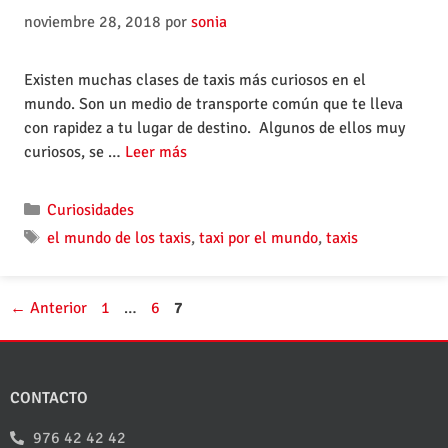
noviembre 28, 2018
por
sonia
Existen muchas clases de taxis más curiosos en el
mundo. Son un medio de transporte común que te lleva
con rapidez a tu lugar de destino. Algunos de ellos muy
curiosos, se …
Leer más
Curiosidades
el mundo de los taxis
,
taxi por el mundo
,
taxis
←
Anterior
1
…
6
7
CONTACTO
976 42 42 42